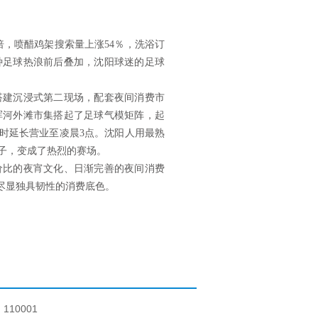
，喷醋鸡架搜索量上涨54％，洗浴订
种足球热浪前后叠加，沈阳球迷的足球
建沉浸式第二现场，配套夜间消费市
浑河外滩市集搭起了足球气模矩阵，起
时延长营业至凌晨3点。沈阳人用最熟
子，变成了热烈的赛场。
比的夜宵文化、日渐完善的夜间消费
尽显独具韧性的消费底色。
10001