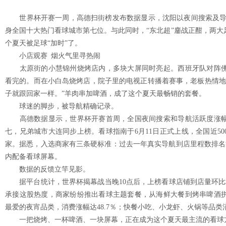
世界杯开赛一周，高德扫街榜发布数据显示，沈阳以夜间搜索及导航活
身全国十大热门看球城市第七位。与此同时，“东北超”鏖战正酣，两大
个夏天被足球“加时”了。
小店观赛 烟火气里寻热闹
太原街的小慧锦州烧烤店内，多块大屏同时亮起。西班牙队对阵佛
看完的。而在小白岛烧烤店，院子里的电视正转播着赛事，老板热情地
子就跟回家一样。”羊肉串加啤酒，成了这个夏天最畅销的套餐。
球迷的脚步，被导航精确记录。
高德数据显示，世界杯开赛首周，全国夜间搜索和导航活跃度涨幅
七，兄弟城市大连同步上榜。看球指南于6月11日正式上线，全国近50
家。据悉，入选商家有三条硬标准：过去一年真实导航到店里程数排名
内配备看球屏幕。
数据的反馈立竿见影。
据平台统计，世界杯揭幕战当晚10点后，上榜看球店铺到店量环比增长
承接这股热度，商家纷纷推出看球主题套餐，从海鲜大餐到烤串啤酒
最爱的夜宵品类，消费涨幅达48.7％；快餐小吃、小龙虾、火锅等品类
一把烧烤、一杯啤酒、一块屏幕，正在成为这个夏天最主流的看球