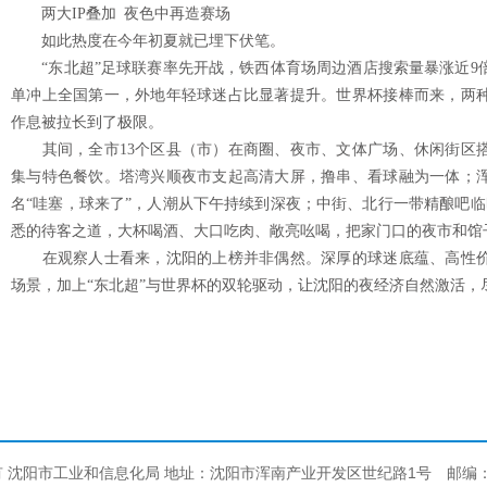
两大IP叠加 夜色中再造赛场
如此热度在今年初夏就已埋下伏笔。
“东北超”足球联赛率先开战，铁西体育场周边酒店搜索量暴涨近9倍
单冲上全国第一，外地年轻球迷占比显著提升。世界杯接棒而来，两
作息被拉长到了极限。
其间，全市13个区县（市）在商圈、夜市、文体广场、休闲街区搭
集与特色餐饮。塔湾兴顺夜市支起高清大屏，撸串、看球融为一体；
名“哇塞，球来了”，人潮从下午持续到深夜；中街、北行一带精酿吧临
悉的待客之道，大杯喝酒、大口吃肉、敞亮吆喝，把家门口的夜市和馆
在观察人士看来，沈阳的上榜并非偶然。深厚的球迷底蕴、高性价
场景，加上“东北超”与世界杯的双轮驱动，让沈阳的夜经济自然激活，
 沈阳市工业和信息化局 地址：沈阳市浑南产业开发区世纪路1号 邮编：1