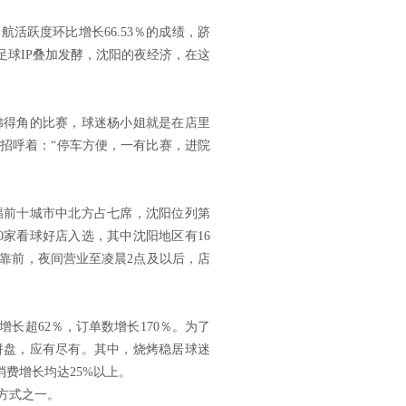
跃度环比增长66.53％的成绩，跻
足球IP叠加发酵，沈阳的夜经济，在这
得角的比赛，球迷杨小姐就是在店里
招呼着：“停车方便，一有比赛，进院
前十城市中北方占七席，沈阳位列第
0家看球好店入选，其中沈阳地区有16
靠前，夜间营业至凌晨2点及以后，店
超62％，订单数增长170％。为了
拼盘，应有尽有。其中，烧烤稳居球迷
消费增长均达25%以上。
方式之一。