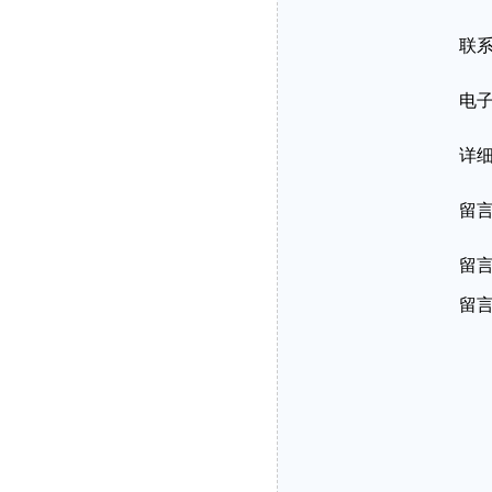
联
电
详
留
留
留